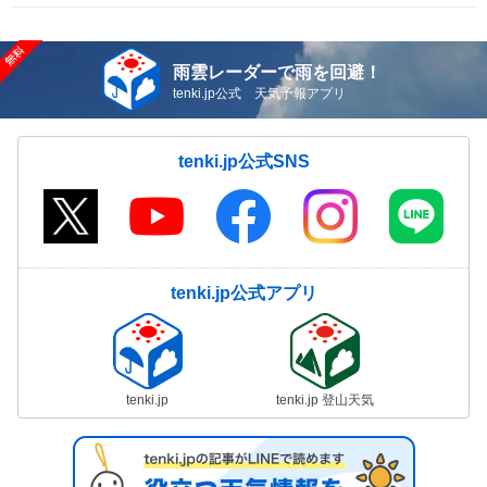
雨雲レーダーで雨を回避！
tenki.jp公式 天気予報アプリ
tenki.jp公式SNS
tenki.jp公式アプリ
tenki.jp
tenki.jp 登山天気