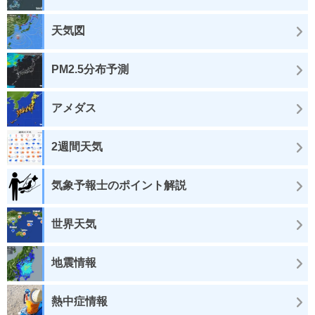
天気図
PM2.5分布予測
アメダス
2週間天気
気象予報士のポイント解説
世界天気
地震情報
熱中症情報