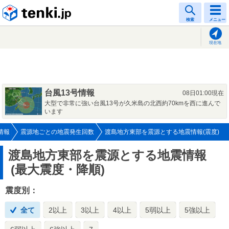
tenki.jp
検索
メニュー
現在地
台風13号情報
08日01:00現在
大型で非常に強い台風13号が久米島の北西約70kmを西に進んで
います
情報
震源地ごとの地震発生回数
渡島地方東部を震源とする地震情報(震度)
渡島地方東部を震源とする地震情報
(最大震度・降順)
震度別：
全て
2以上
3以上
4以上
5弱以上
5強以上