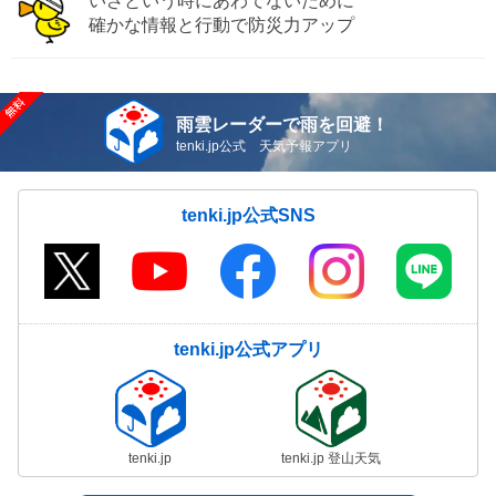
いざという時にあわてないために
確かな情報と行動で防災力アップ
雨雲レーダーで雨を回避！
tenki.jp公式 天気予報アプリ
tenki.jp公式SNS
tenki.jp公式アプリ
tenki.jp
tenki.jp 登山天気