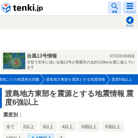
tenki.jp
検索
メニュー
現在地
台風13号情報
07日20:00現在
大型で非常に強い台風13号が那覇市の北約110kmを西に進んでい
ます
源地ごとの地震発生回数
渡島地方東部を震源とする地震情報
震度6強以上
渡島地方東部を震源とする地震情報
震
度6強以上
震度別：
全て
2以上
3以上
4以上
5弱以上
5強以上