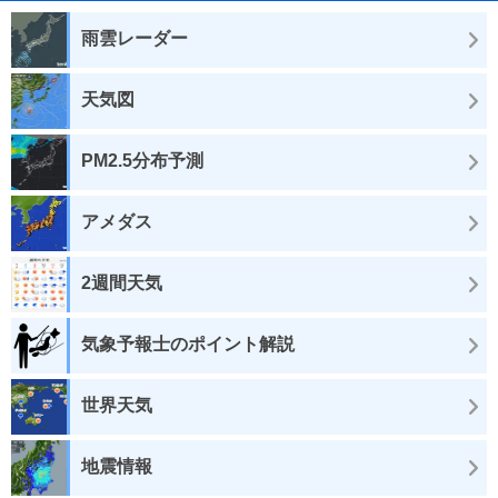
雨雲レーダー
天気図
PM2.5分布予測
アメダス
2週間天気
気象予報士のポイント解説
世界天気
地震情報