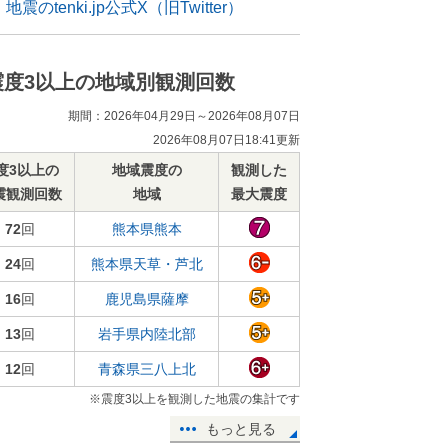
地震のtenki.jp公式X（旧Twitter）
震度3以上の地域別観測回数
期間：2026年04月29日～2026年08月07日
2026年08月07日18:41更新
度3以上の
地域震度の
観測した
震観測回数
地域
最大震度
72
回
熊本県熊本
24
回
熊本県天草・芦北
16
回
鹿児島県薩摩
13
回
岩手県内陸北部
12
回
青森県三八上北
※震度3以上を観測した地震の集計です
もっと見る