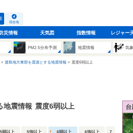
索
現在地
防災情報
天気図
指数情報
レジャー
PM2.5分布予測
地震情報
気
渡島地方東部を震源とする地震情報
震度6弱以上
る地震情報
震度6弱以上
台
5弱以上
5強以上
6弱以上
6強以上
7