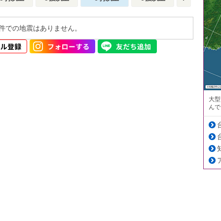
件での地震はありません。
大型
んで