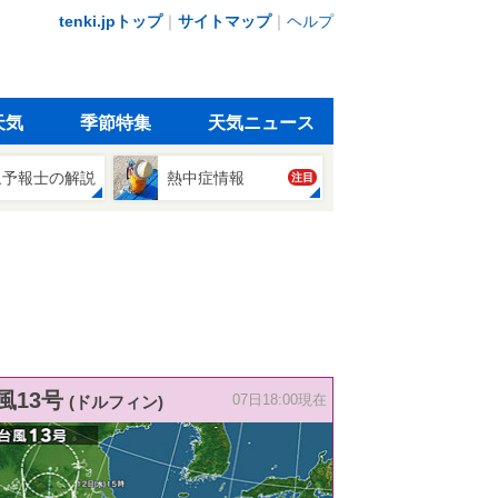
tenki.jpトップ
｜
サイトマップ
｜
ヘルプ
天気
季節特集
天気ニュース
象予報士の解説
熱中症情報
注目
風13号
(ドルフィン)
07日18:00現在