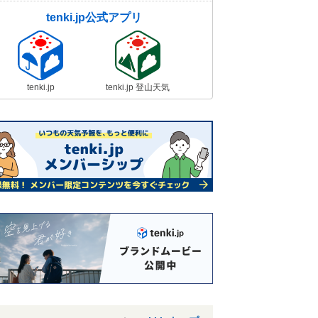
tenki.jp公式アプリ
tenki.jp
tenki.jp 登山天気