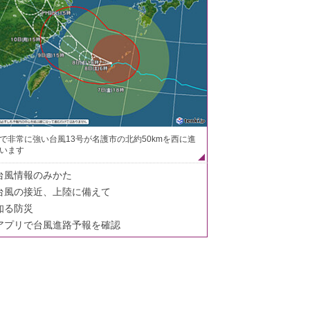
で非常に強い台風13号が名護市の北約50kmを西に進
います
台風情報のみかた
台風の接近、上陸に備えて
知る防災
アプリで台風進路予報を確認