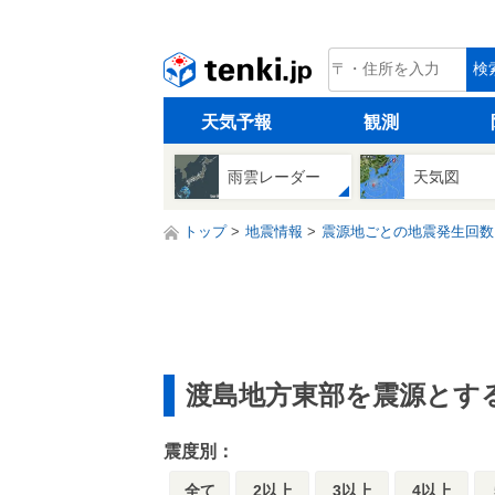
tenki.jp
検
天気予報
観測
雨雲レーダー
天気図
トップ
地震情報
震源地ごとの地震発生回数
渡島地方東部を震源とす
震度別：
全て
2以上
3以上
4以上